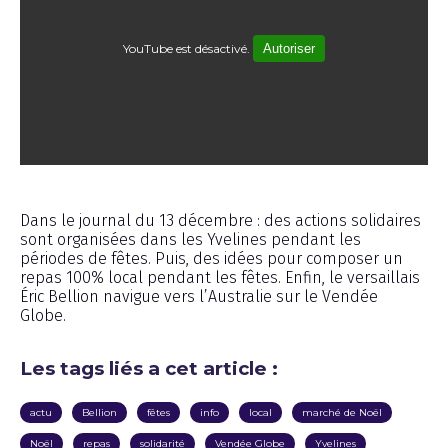
YouTube est désactivé.
Autoriser
Émission
Dans le journal du 13 décembre : des actions solidaires
sont organisées dans les Yvelines pendant les
périodes de fêtes. Puis, des idées pour composer un
repas 100% local pendant les fêtes. Enfin, le versaillais
Éric Bellion navigue vers l’Australie sur le Vendée
Globe.
Les tags liés a cet article :
actu
Bellion
fêtes
info
local
marché de Noël
Noël
repas
solidarité
Vendée Globe
Yvelines