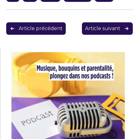
Navigation
Article précédent
Article suivant
de
l’article