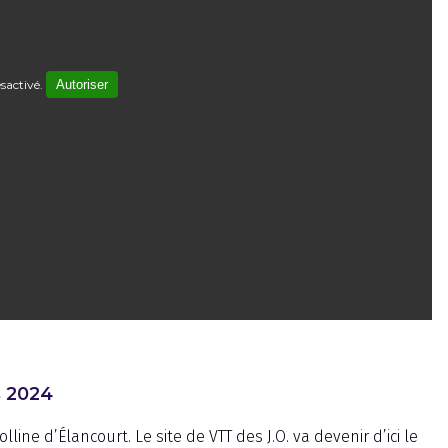
sactivé.
Autoriser
s 2024
ine d’Élancourt. Le site de VTT des J.O. va devenir d’ici le