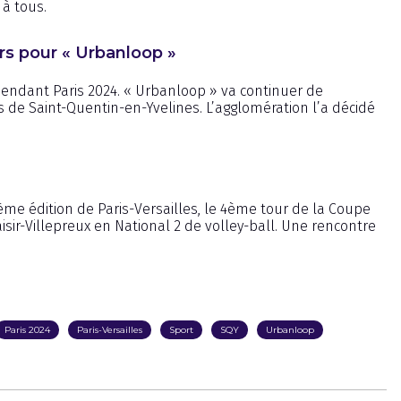
 à tous.
urs pour « Urbanloop »
ndant Paris 2024. « Urbanloop » va continuer de
s de Saint-Quentin-en-Yvelines. L’agglomération l’a décidé
ème édition de Paris-Versailles, le 4ème tour de la Coupe
isir-Villepreux en National 2 de volley-ball. Une rencontre
Paris 2024
Paris-Versailles
Sport
SQY
Urbanloop