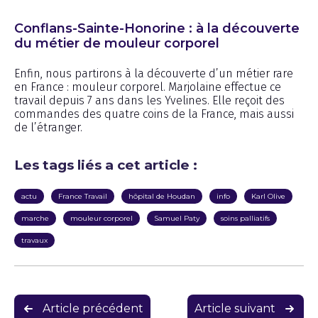
Conflans-Sainte-Honorine : à la découverte
du métier de mouleur corporel
Enfin, nous partirons à la découverte d’un métier rare
en France : mouleur corporel. Marjolaine effectue ce
travail depuis 7 ans dans les Yvelines. Elle reçoit des
commandes des quatre coins de la France, mais aussi
de l’étranger.
Les tags liés a cet article :
actu
France Travail
hôpital de Houdan
info
Karl Olive
marche
mouleur corporel
Samuel Paty
soins palliatifs
travaux
Navigation
Article précédent
Article suivant