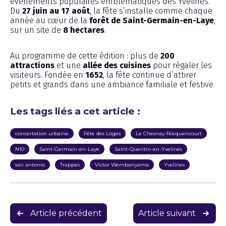
événements populaires emblématiques des Yvelines.
Du
27 juin au 17 août
, la fête s’installe comme chaque
année au cœur de la
forêt de Saint-Germain-en-Laye
,
sur un site de
8 hectares
.
Au programme de cette édition : plus de
200
attractions
et une
allée des cuisines
pour régaler les
visiteurs. Fondée en
1652
, la fête continue d’attirer
petits et grands dans une ambiance familiale et festive.
Les tags liés a cet article :
concertation urbaine
Fête des Loges
Le Chesnay-Rocquencourt
N10
Saint-Germain-en-Laye
Saint-Quentin-en-Yvelines
san antonio
Trappes
Victor Wembanyama
Yvelines
Navigation
Article précédent
Article suivant
de