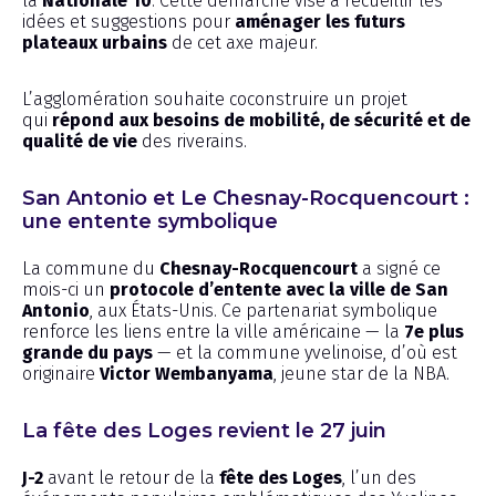
la
Nationale 10
. Cette démarche vise à recueillir les
idées et suggestions pour
aménager les futurs
plateaux urbains
de cet axe majeur.
L’agglomération souhaite coconstruire un projet
qui
répond aux besoins de mobilité, de sécurité et de
qualité de vie
des riverains.
San Antonio et Le Chesnay-Rocquencourt :
une entente symbolique
La commune du
Chesnay-Rocquencourt
a signé ce
mois-ci un
protocole d’entente avec la ville de San
Antonio
, aux États-Unis. Ce partenariat symbolique
renforce les liens entre la ville américaine — la
7e plus
grande du pays
— et la commune yvelinoise, d’où est
originaire
Victor Wembanyama
, jeune star de la NBA.
La fête des Loges revient le 27 juin
J-2
avant le retour de la
fête des Loges
, l’un des