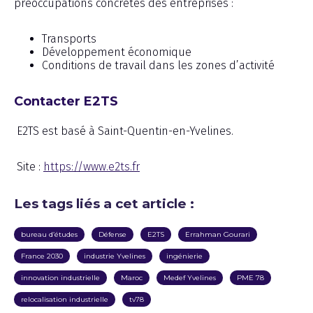
préoccupations concrètes des entreprises :
Transports
Développement économique
Conditions de travail dans les zones d’activité
Contacter E2TS
E2TS est basé à Saint-Quentin-en-Yvelines.
Site :
https://www.e2ts.fr
Les tags liés a cet article :
bureau d’études
Défense
E2TS
Errahman Gourari
France 2030
industrie Yvelines
ingénierie
innovation industrielle
Maroc
Medef Yvelines
PME 78
relocalisation industrielle
tv78