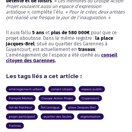
détente et de loisirs
.
« Les membres du Groupe Action
Projet voulaient aussi un espace d’expression
artistique »
, complète l’élu.
« Pour le créer, deux artistes
ont réalisé une fresque le jour de l’inauguration. »
Il aura fallu
5 ans
et
plus de 580 000€
pour que ce
projet aboutisse. Dans le même registre :
la place
Jacques-Brel
, situé au quartier des Garennes à
Guyancourt, est actuellement en
travaux
.
L’aménagement de l’espace a été confié au
conseil
citoyen des Garennes
.
Les tags liés a cet article :
aménagement urbain
conseil citoyen
espace public
François Morton
Groupe Action Projet
Guyancourt
îlot de fraîcheur
Îlot Lewigue
place Jacques-Brel
projet participatif
quartier des Saules
végétalisation
Yvelines