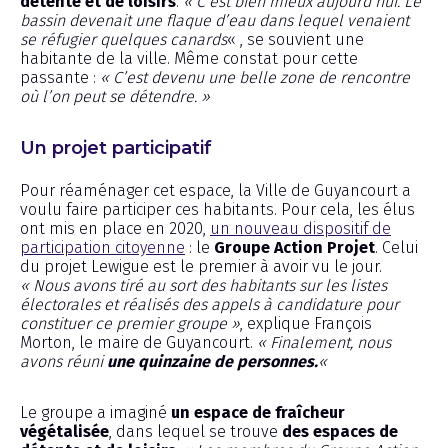
détente et de loisirs
.
« C’est bien mieux aujourd’hui. Le
bassin devenait une flaque d’eau dans lequel venaient
se réfugier quelques canards
« , se souvient une
habitante de la ville. Même constat pour cette
passante :
« C’est devenu une belle zone de rencontre
où l’on peut se détendre. »
Un projet participatif
Pour réaménager cet espace, la Ville de Guyancourt a
voulu faire participer ces habitants. Pour cela, les élus
ont mis en place en 2020,
un nouveau dispositif de
participation citoyenne
: le
Groupe Action Projet
. Celui
du projet Lewigue est le premier à avoir vu le jour.
« Nous avons tiré au sort des habitants sur les listes
électorales et réalisés des appels à candidature pour
constituer ce premier groupe »
, explique François
Morton, le maire de Guyancourt.
« Finalement, nous
avons réuni
une quinzaine de personnes.
«
Le groupe a imaginé
un espace de fraîcheur
végétalisée
, dans lequel se trouve
des espaces de