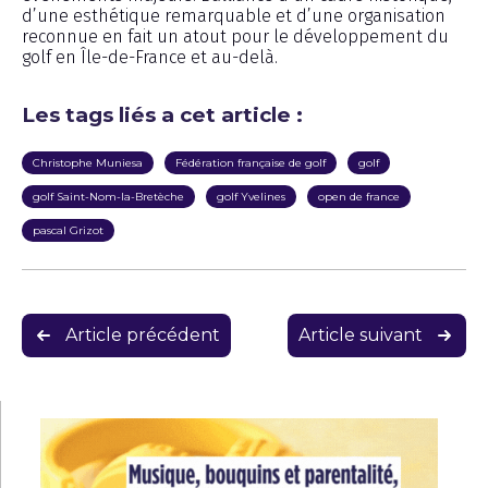
d’une esthétique remarquable et d’une organisation
reconnue en fait un atout pour le développement du
golf en Île-de-France et au-delà.
Les tags liés a cet article :
Christophe Muniesa
Fédération française de golf
golf
golf Saint-Nom-la-Bretèche
golf Yvelines
open de france
pascal Grizot
Navigation
Article précédent
Article suivant
de
l’article