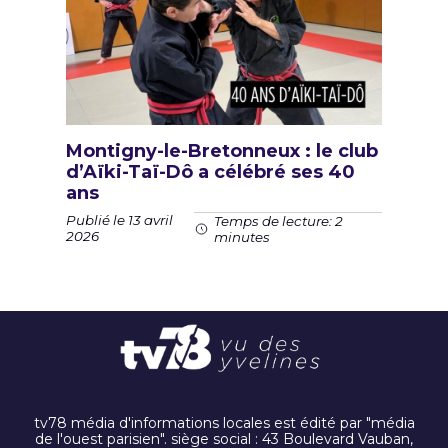
Montigny-le-Bretonneux : le club
d’Aïki-Taï-Dô a célébré ses 40
ans
Publié le 13 avril
Temps de lecture: 2
2026
minutes
tv78 média d'informations locales est édité par "média
de l'ouest parisien". siège social : 43 Boulevard Vauban,