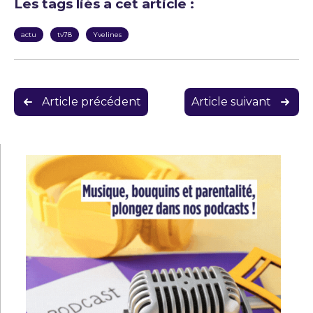
Les tags liés a cet article :
actu
tv78
Yvelines
Navigation
Article précédent
Article suivant
de
l’article