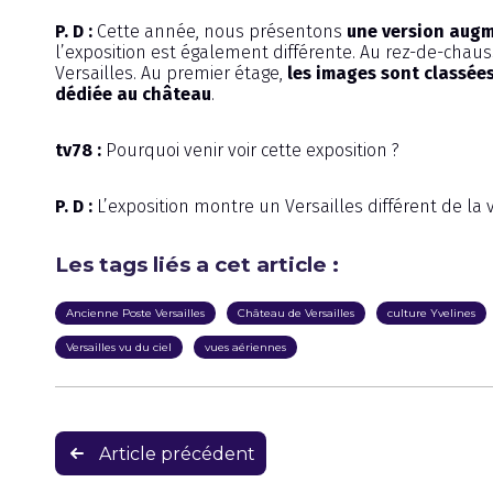
P. D :
Cette année, nous présentons
une version aug
l’exposition est également différente. Au rez-de-chaus
Versailles. Au premier étage,
les images sont classées
dédiée au château
.
tv78 :
Pourquoi venir voir cette exposition ?
P. D :
L’exposition montre un Versailles différent de l
Les tags liés a cet article :
Ancienne Poste Versailles
Château de Versailles
culture Yvelines
Versailles vu du ciel
vues aériennes
Navigation
Article précédent
de