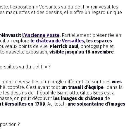
e, l’exposition « Versailles vu du ciel II » réinvestit les
es maquettes et des dessins, elle offre un regard unique
réinvestit
l’Ancienne Poste
.
Partiellement présentée en
édition explore
le château de Versailles
, les espaces
ouveaux points de vue.
Pierrick Daul
, photographe et
tte nouvelle exposition,
visible jusqu’au 16 novembre
.
sailles vu du ciel II » ?
 montre Versailles d’un angle différent. Ce sont des
vues
’hélicoptère. C’est avant tout
un travail d’équipe
: dans la
 les dessins de Théophile Bianciotto. Gilles Bocs est à
e basse, on peut découvrir
les images du château
de
 Versailles en 1709
. Au total :
une soixantaine d’images
position ?