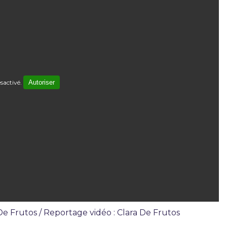
sactivé.
Autoriser
 De Frutos / Reportage vidéo : Clara De Frutos