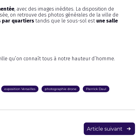
mentée
, avec des images inédites. La disposition de
sée, on retrouve des photos générales de la ville de
 par quartiers
tandis que le sous-sol est
une salle
a ville qu’on connaît tous à notre hauteur d’homme.
exposition Versailles
photographie drone
Pierrick Daul
Article suivant