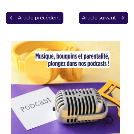
Navigation
Article précédent
Article suivant
de
l’article