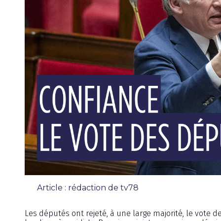
Article : rédaction de tv78
Chronique
Les députés ont rejeté, à une large majorité, le vote 