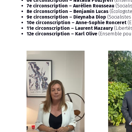
6e circonscription – Natalia Pouzyreff
(Ensembl
7e circonscription – Aurélien Rousseau
(Sociali
8e circonscription – Benjamin Lucas
(Écologiste
9e circonscription – Dieynaba Diop
(Socialiste
10e circonscription – Anne-Sophie Ronceret
(
11e circonscription – Laurent Mazaury
(Liberté
12e circonscription – Karl Olive
(Ensemble pour 