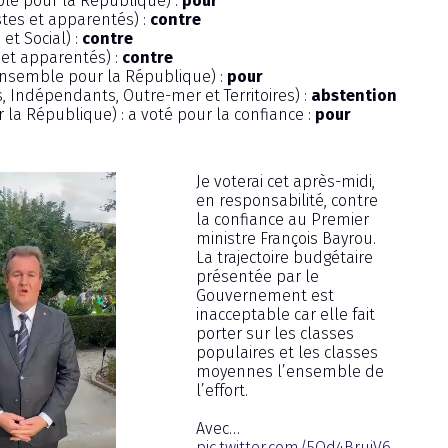
e pour la République) :
pour
stes et apparentés) :
contre
 et Social) :
contre
s et apparentés) :
contre
Ensemble pour la République) :
pour
s, Indépendants, Outre-mer et Territoires) :
abstention
la République) : a voté pour la confiance :
pour
Je voterai cet après-midi,
en responsabilité, contre
la confiance au Premier
ministre François Bayrou.
La trajectoire budgétaire
présentée par le
Gouvernement est
inacceptable car elle fait
porter sur les classes
populaires et les classes
moyennes l’ensemble de
l’effort.
Avec…
pic.twitter.com/5Qd4BrujV6