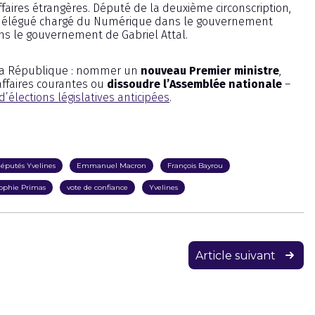
faires étrangères. Député de la deuxième circonscription,
tre délégué chargé du Numérique dans le gouvernement
ns le gouvernement de Gabriel Attal.
 la République : nommer un
nouveau Premier ministre
,
affaires courantes ou
dissoudre l’Assemblée nationale
–
d’élections législatives anticipées
.
députés Yvelines
Emmanuel Macron
François Bayrou
ophie Primas
vote de confiance
Yvelines
Article suivant