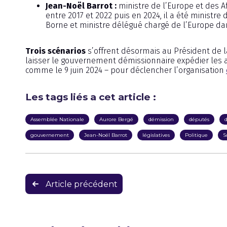
Jean-Noël Barrot :
ministre de l’Europe et des Af
entre 2017 et 2022 puis en 2024, il a été minis
Borne et ministre délégué chargé de l’Europe da
Trois scénarios
s’offrent désormais au Président de
laisser le gouvernement démissionnaire expédier les 
comme le 9 juin 2024 – pour déclencher l’organisation
Les tags liés a cet article :
Assemblée Nationale
Aurore Bergé
démission
députés
gouvernement
Jean-Noël Barrot
législatives
Politique
S
Navigation
Article précédent
de
l’article