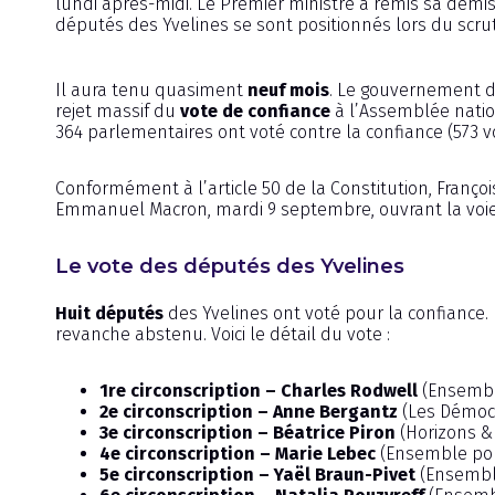
lundi après-midi. Le Premier ministre a remis sa dé
députés des Yvelines se sont positionnés lors du scrut
Il aura tenu quasiment
neuf mois
. Le gouvernement 
rejet massif du
vote de confiance
à l’Assemblée natio
364 parlementaires ont voté contre la confiance (573 v
Conformément à l’article 50 de la Constitution, Franço
Emmanuel Macron, mardi 9 septembre, ouvrant la voie à
Le vote des députés des Yvelines
Huit députés
des Yvelines ont voté pour la confiance.
revanche abstenu. Voici le détail du vote :
1re circonscription – Charles Rodwell
(Ensembl
2e circonscription – Anne Bergantz
(Les Démocr
3e circonscription – Béatrice Piron
(Horizons &
4e circonscription – Marie Lebec
(Ensemble pou
5e circonscription – Yaël Braun-Pivet
(Ensembl