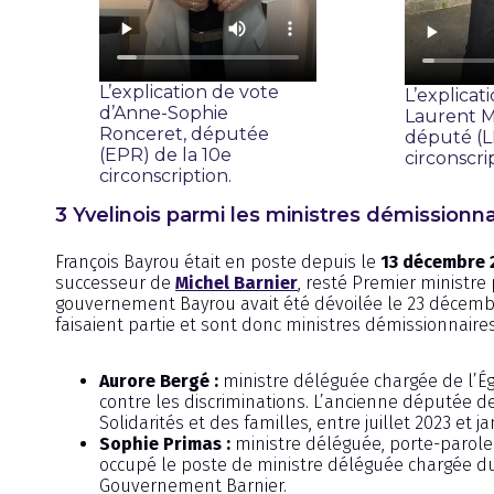
L’explication de vote
L’explicat
d’Anne-Sophie
Laurent M
Ronceret, députée
député (LI
(EPR) de la 10e
circonscri
circonscription.
3 Yvelinois parmi les ministres démissionna
François Bayrou était en poste depuis le
13 décembre 
successeur de
Michel Barnier
, resté Premier minist
gouvernement Bayrou avait été dévoilée le 23 décembre
faisaient partie et sont donc ministres démissionnaires
Aurore Bergé :
ministre déléguée chargée de l’Ég
contre les discriminations. L’ancienne députée de
Solidarités et des familles, entre juillet 2023 et
Sophie Primas :
ministre déléguée, porte-parole
occupé le poste de ministre déléguée chargée du
Gouvernement Barnier.