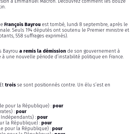
mission à Emmanuel Macron. Découvrez comment les douze
in.
de
François Bayrou
est tombé, lundi 8 septembre, après le
nale. Seuls 194 députés ont soutenu le Premier ministre et
otants, 558 suffrages exprimés).
is Bayrou
a remis la démission
de son gouvernement à
 une nouvelle période d’instabilité politique en France.
 Et
trois
se sont positionnés contre. Un élu s’est en
e pour la République) :
pour
ates) :
pour
 Indépendants) :
pour
r la République) :
pour
e pour la République) :
pour