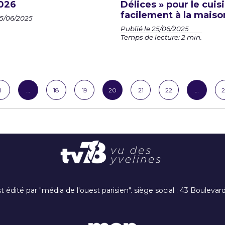
026
Délices » pour le cuis
facilement à la maiso
25/06/2025
Publié le 25/06/2025
Temps de lecture: 2 min.
1
…
18
19
20
21
22
…
2
t édité par "média de l'ouest parisien". siège social : 43 Boulev