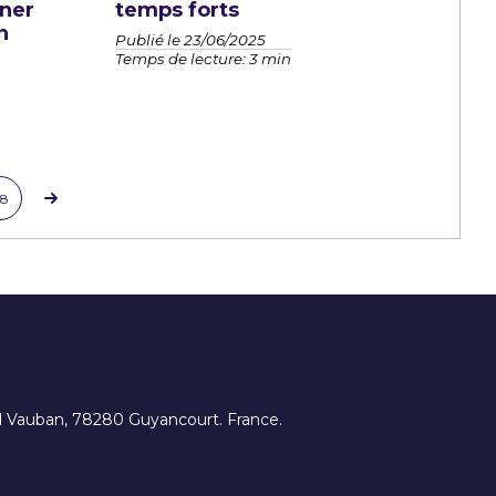
iner
temps forts
n
Publié le 23/06/2025
Temps de lecture: 3 min
8
ard Vauban, 78280 Guyancourt. France.