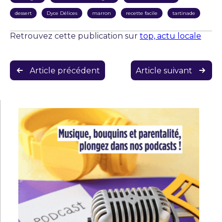
dessert
Dyce Délices
marron
recette facile
tartinade
Retrouvez cette publication sur
top, actu locale
Navigation
Article précédent
Article suivant
de
l’article