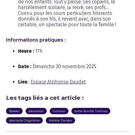
de nos enfants. Tout y passe. Ses copains, le
harcèlement scolaire, la recré, ses profs…
Connu pour les cours particuliers hilarants
donnés à son fils, il revient avec, dans son
cartable, un spectacle pour toute la famille !
Informations pratiques :
Heure :
17h
Date :
Dimanche 30 novembre 2025
Lieu
:
Espace Alphonse Daudet
Les tags liés a cet article :
Booder
éducation
humour
sortie famille Yvelines
spectacle Coignières
théâtre Daudet