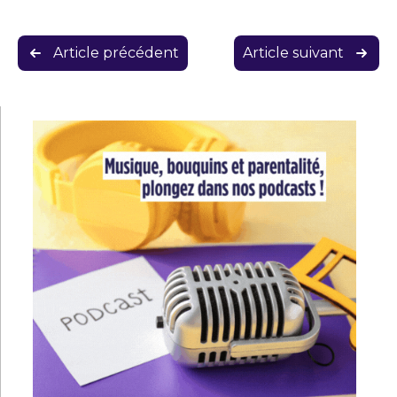
Navigation
Article précédent
Article suivant
de
l’article