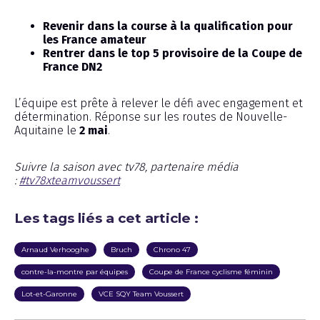
Revenir dans la course à la qualification pour
les France amateur
Rentrer dans le top 5 provisoire de la Coupe de
France DN2
L’équipe est prête à relever le défi avec engagement et
détermination. Réponse sur les routes de Nouvelle-
Aquitaine le
2 mai
.
Suivre la saison avec tv78, partenaire média
:
#tv78xteamvoussert
Les tags liés a cet article :
Arnaud Verhooghe
Bruch
Chrono 47
contre-la-montre par équipes
Coupe de France cyclisme féminin
Lot-et-Garonne
VCE SQY Team Voussert