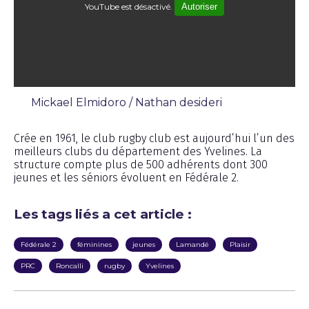
YouTube est désactivé.
Autoriser
Mickael Elmidoro / Nathan desideri
Émission
Crée en 1961, le club rugby club est aujourd’hui l’un des
meilleurs clubs du département des Yvelines. La
structure compte plus de 500 adhérents dont 300
jeunes et les séniors évoluent en Fédérale 2.
Les tags liés a cet article :
Fédérale 2
féminines
jeunes
Lamandé
Plaisir
PRC
Roncalli
rugby
Yvelines