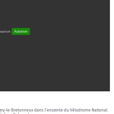
sactivé.
Autoriser
gny-le-Bretonneux dans l’enceinte du Vélodrome National.