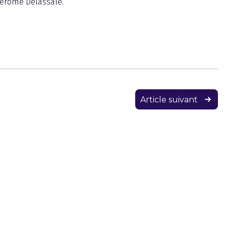
Jérôme Delassale.
Article suivant