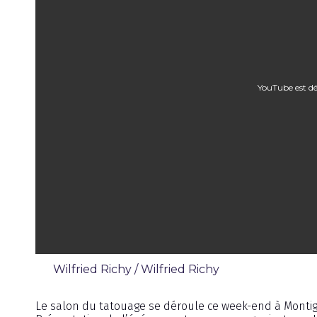
YouTube est dé
Wilfried Richy / Wilfried Richy
Émission
Le salon du tatouage se déroule ce week-end à Monti