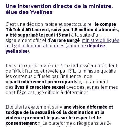
Une intervention directe de la ministre,
élue des Yvelines
C’est une décision rapide et spectaculaire :
le compte
TikTok d’AD Laurent, suivi par 1,8 million d’abonnés,
a été supprimé le jeudi 15 mai
à la suite d’un
signalement officiel d’
Aurore Bergé
,
ministre déléguée
à l’Égalité femmes-hommes (ancienne
députée
yvelinoise
)
.
Dans un courrier daté du 14 mai adressé au président
de TikTok France, et révélé par RTL, la ministre qualifie
les contenus diffusés par l’influenceur de
«
particulièrement préoccupants
», notamment
des
lives à caractère sexuel
avec des jeunes femmes
dont l’âge est jugé difficile à déterminer.
Elle alerte également sur «
une vision déformée et
toxique de la sexualité où la domination et la
violence prennent le pas sur le respect et le
consentement
». La plateforme a réagi dans les 24