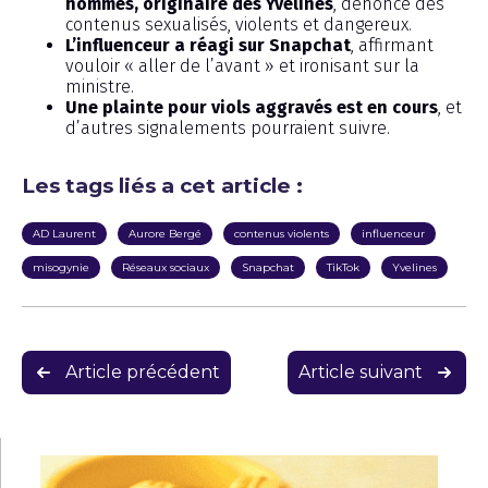
hommes, originaire des Yvelines
, dénonce des
contenus sexualisés, violents et dangereux.
L’influenceur a réagi sur Snapchat
, affirmant
vouloir « aller de l’avant » et ironisant sur la
ministre.
Une plainte pour viols aggravés est en cours
, et
d’autres signalements pourraient suivre.
Les tags liés a cet article :
AD Laurent
Aurore Bergé
contenus violents
influenceur
misogynie
Réseaux sociaux
Snapchat
TikTok
Yvelines
Navigation
Article précédent
Article suivant
de
l’article