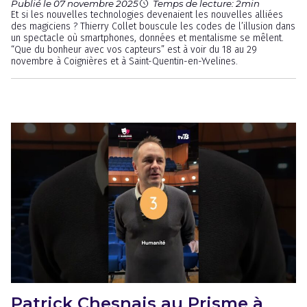
Publié le 07 novembre 2025
Temps de lecture: 2min
Et si les nouvelles technologies devenaient les nouvelles alliées
des magiciens ? Thierry Collet bouscule les codes de l’illusion dans
un spectacle où smartphones, données et mentalisme se mêlent.
“Que du bonheur avec vos capteurs” est à voir du 18 au 29
novembre à Coignières et à Saint-Quentin-en-Yvelines.
Patrick Chesnais au Prisme à