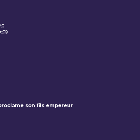
25
0:59
proclame son fils empereur