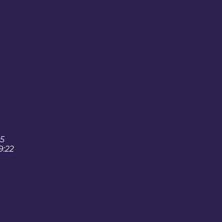
25
9:22