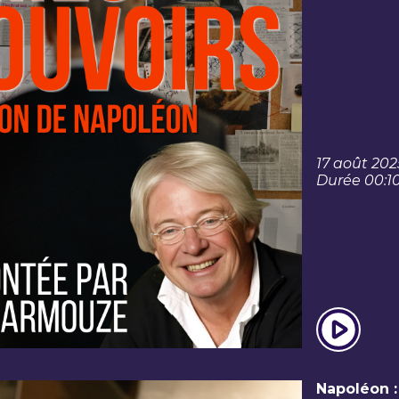
17 août 202
Durée 00:1
Napoléon :