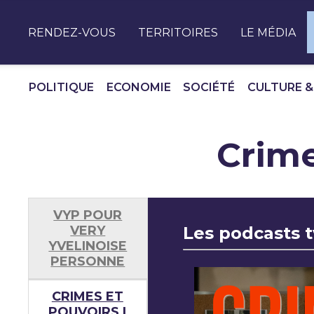
Panneau de gestion des cookies
RENDEZ-VOUS
TERRITOIRES
LE MÉDIA
POLITIQUE
ECONOMIE
SOCIÉTÉ
CULTURE &
Crime
VYP POUR
VERY
Les podcasts 
YVELINOISE
PERSONNE
CRIMES ET
POUVOIRS |