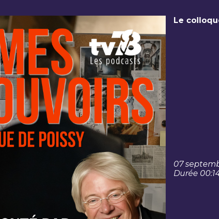
Le colloqu
07 septemb
Durée 00:1