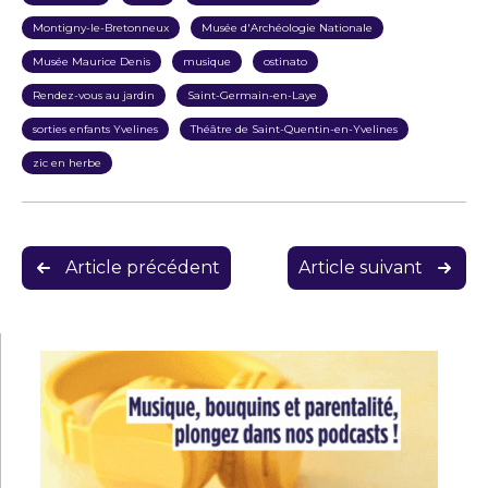
Montigny-le-Bretonneux
Musée d'Archéologie Nationale
Musée Maurice Denis
musique
ostinato
Rendez-vous au jardin
Saint-Germain-en-Laye
sorties enfants Yvelines
Théâtre de Saint-Quentin-en-Yvelines
zic en herbe
Article précédent
Article suivant