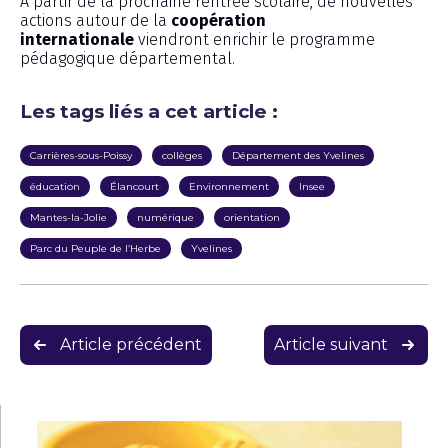
À partir de la prochaine rentrée scolaire, de nouvelles
actions autour de la
coopération
internationale
viendront enrichir le programme
pédagogique départemental.
Les tags liés a cet article :
Carrières-sous-Poissy
collèges
Département des Yvelines
éducation
Élancourt
Environnement
Insee
Mantes-la-Jolie
numérique
orientation
Parc du Peuple de l’Herbe
Yvelines
Navigation
Article précédent
Article suivant
de
l’article