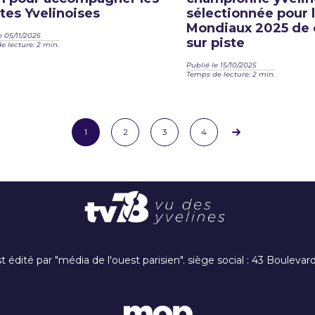
tes Yvelinoises
sélectionnée pour 
Mondiaux 2025 de 
e 05/11/2025
sur piste
 lecture: 2 min.
Publié le 15/10/2025
Temps de lecture: 2 min.
1
2
3
4
t édité par "média de l'ouest parisien". siège social : 43 Boulev