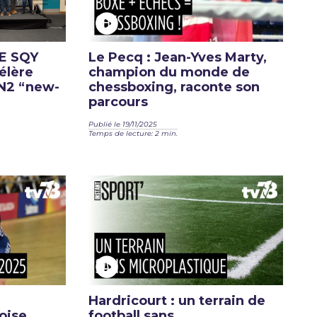
CE SQY
Le Pecq : Jean-Yves Marty,
élère
champion du monde de
N2 “new-
chessboxing, raconte son
parcours
Publié le 19/11/2025
Temps de lecture: 2 min.
Hardricourt : un terrain de
oise
football sans