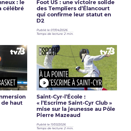
neux : le
Foot US : une victoire solide
a célébré
des Templiers d’Élancourt
qui confirme leur statut en
D2
Publié le 07/04/2026
Temps de lecture: 2 min.
immersion
Saint-Cyr-l’École :
 de haut
« l’Escrime Saint-Cyr Club »
mise sur la jeunesse au Pôle
Pierre Mazeaud
Publié le 11/03/2026
Temps de lecture: 2 min.