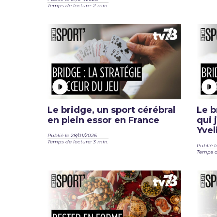
Temps de lecture: 2 min.
Le bridge, un sport cérébral
Le b
en plein essor en France
qui 
Yvel
Publié le 28/01/2026
Temps de lecture: 3 min.
Publié l
Temps de