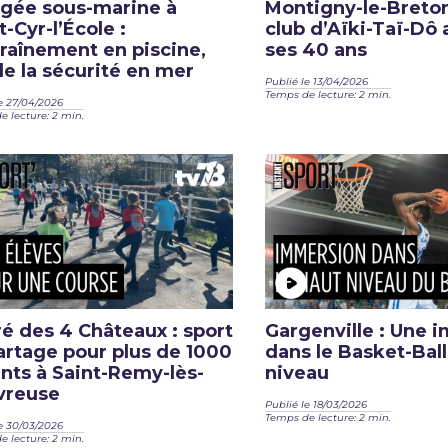
gée sous-marine à
Montigny-le-Breton
t-Cyr-l’École :
club d’Aïki-Taï-Dô 
traînement en piscine,
ses 40 ans
de la sécurité en mer
Publié le 13/04/2026
Temps de lecture: 2 min.
e 27/04/2026
 lecture: 2 min.
é des 4 Châteaux : sport
Gargenville : Une 
artage pour plus de 1000
dans le Basket-Ball
nts à Saint-Remy-lès-
niveau
vreuse
Publié le 18/03/2026
Temps de lecture: 2 min.
e 30/03/2026
 lecture: 2 min.