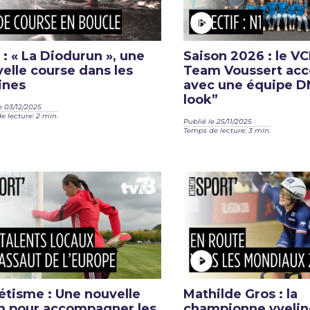
l : « La Diodurun », une
Saison 2026 : le V
elle course dans les
Team Voussert acc
ines
avec une équipe D
look”
e 03/12/2025
 lecture: 2 min.
Publié le 25/11/2025
Temps de lecture: 3 min.
étisme : Une nouvelle
Mathilde Gros : la
m pour accompagner les
championne yvelin