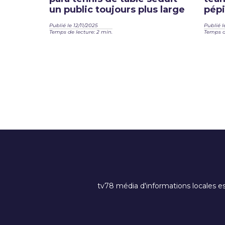
un public toujours plus large
pépi
Publié le 12/11/2025
Publié l
Temps de lecture: 2 min.
Temps de
tv78 média d'informations locales es