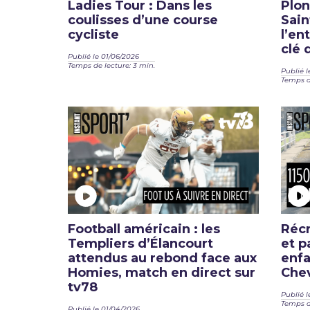
Ladies Tour : Dans les
Plon
coulisses d’une course
Sain
cycliste
l’en
clé 
Publié le 01/06/2026
Temps de lecture: 3 min.
Publié l
Temps de
Football américain : les
Récr
Templiers d’Élancourt
et p
attendus au rebond face aux
enfa
Homies, match en direct sur
Che
tv78
Publié l
Temps de
Publié le 01/04/2026