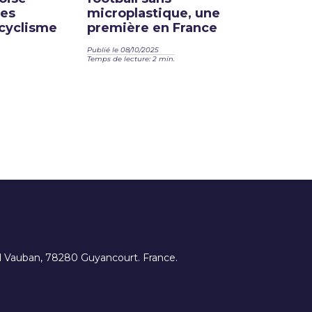
les
microplastique, une
cyclisme
première en France
Publié le 08/10/2025
Temps de lecture: 2 min.
ard Vauban, 78280 Guyancourt. France.