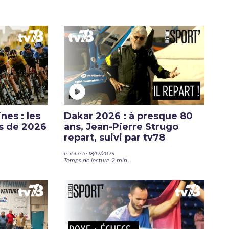
nes : les
Dakar 2026 : à presque 80
s de 2026
ans, Jean-Pierre Strugo
repart, suivi par tv78
Publié le 18/12/2025
Temps de lecture: 2 min.