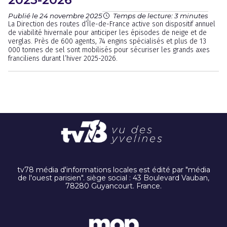
Publié le 24 novembre 2025
Temps de lecture: 3 minutes
La Direction des routes d’Île-de-France active son dispositif annuel
de viabilité hivernale pour anticiper les épisodes de neige et de
verglas. Près de 600 agents, 74 engins spécialisés et plus de 13
000 tonnes de sel sont mobilisés pour sécuriser les grands axes
franciliens durant l’hiver 2025-2026.
tv78 média d'informations locales est édité par "média
de l'ouest parisien". siège social : 43 Boulevard Vauban,
78280 Guyancourt. France.