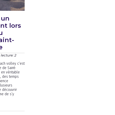
: un
nt lors
u
aint-
e
lecture: 2
ach volley c’est
 de Saint-
 en véritable
au, des temps
quence
Plusieurs
e découvrir
me de s’y