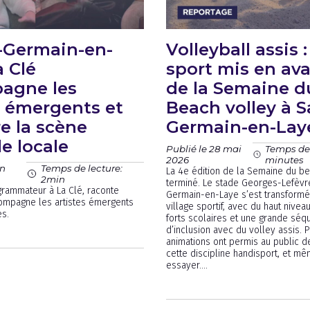
-Germain-en-
Volleyball assis 
a Clé
sport mis en ava
agne les
de la Semaine d
s émergents et
Beach volley à S
re la scène
Germain-en-Lay
e locale
Publié le 28 mai
Temps de 
2026
minutes
in
Temps de lecture:
La 4e édition de la Semaine du be
2min
terminé. Le stade Georges-Lefèvre
grammateur à La Clé, raconte
Germain-en-Laye s’est transformé
ompagne les artistes émergents
village sportif, avec du haut nive
es.
forts scolaires et une grande sé
d’inclusion avec du volley assis. 
animations ont permis au public d
cette discipline handisport, et mê
essayer....