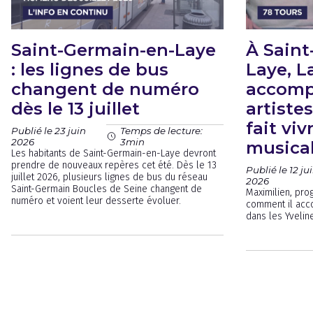
Saint-Germain-en-Laye
À Saint
: les lignes de bus
Laye, L
changent de numéro
accomp
dès le 13 juillet
artiste
fait viv
Publié le 23 juin
Temps de lecture:
2026
3min
musical
Les habitants de Saint-Germain-en-Laye devront
prendre de nouveaux repères cet été. Dès le 13
Publié le 12 ju
juillet 2026, plusieurs lignes de bus du réseau
2026
Saint-Germain Boucles de Seine changent de
Maximilien, pro
numéro et voient leur desserte évoluer.
comment il acc
dans les Yvelin