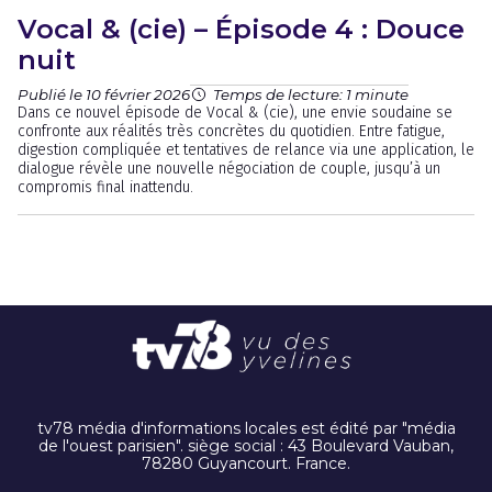
Vocal & (cie) – Épisode 4 : Douce
nuit
Publié le 10 février 2026
Temps de lecture: 1 minute
Dans ce nouvel épisode de Vocal & (cie), une envie soudaine se
confronte aux réalités très concrètes du quotidien. Entre fatigue,
digestion compliquée et tentatives de relance via une application, le
dialogue révèle une nouvelle négociation de couple, jusqu’à un
compromis final inattendu.
tv78 média d'informations locales est édité par "média
de l'ouest parisien". siège social : 43 Boulevard Vauban,
78280 Guyancourt. France.