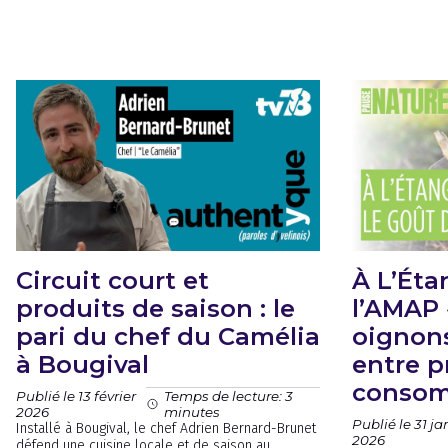
Circuit court et
À L’Étan
produits de saison : le
l’AMAP 
pari du chef du Camélia
oignons 
à Bougival
entre p
consom
Publié le 13 février
Temps de lecture: 3
2026
minutes
Publié le 31 ja
Installé à Bougival, le chef Adrien Bernard-Brunet
2026
défend une cuisine locale et de saison au