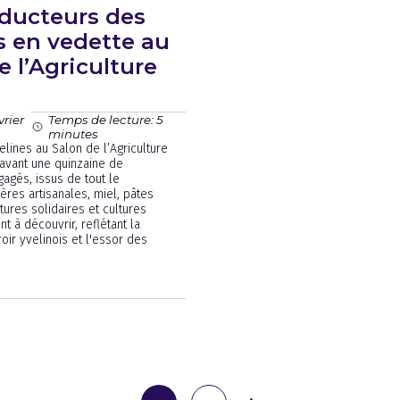
ducteurs des
s en vedette au
e l’Agriculture
vrier
Temps de lecture: 5
minutes
elines au Salon de l’Agriculture
avant une quinzaine de
agés, issus de tout le
ères artisanales, miel, pâtes
tures solidaires et cultures
t à découvrir, reflétant la
roir yvelinois et l'essor des