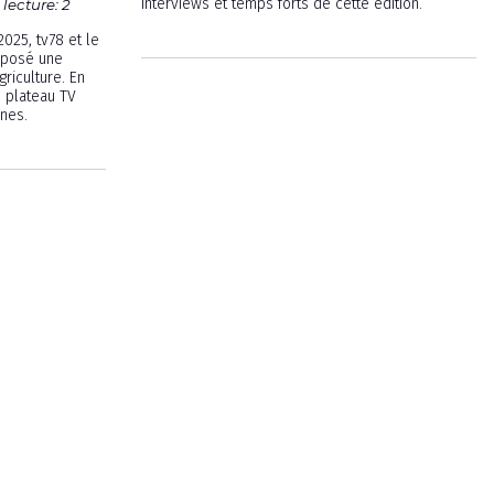
interviews et temps forts de cette édition.
lecture: 2
2025, tv78 et le
oposé une
riculture. En
n plateau TV
ines.