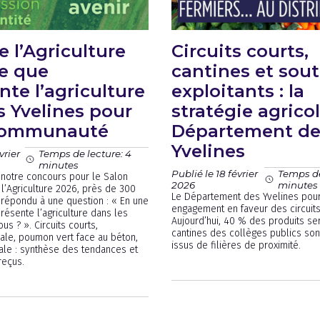
e l’Agriculture
Circuits courts,
ce que
cantines et sou
nte l’agriculture
exploitants : la
s Yvelines pour
stratégie agrico
communauté
Département de
Yvelines
vrier
Temps de lecture: 4
minutes
Publié le 18 février
Temps de
 notre concours pour le Salon
2026
minutes
 l’Agriculture 2026, près de 300
Le Département des Yvelines pour
t répondu à une question : « En une
engagement en faveur des circuits
résente l’agriculture dans les
Aujourd’hui, 40 % des produits se
us ? ». Circuits courts,
cantines des collèges publics son
cale, poumon vert face au béton,
issus de filières de proximité.
riale : synthèse des tendances et
eçus.