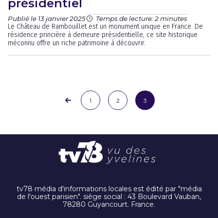
présidentiel
Publié le 13 janvier 2025
Temps de lecture: 2 minutes
Le Château de Rambouillet est un monument unique en France. De
résidence princière à demeure présidentielle, ce site historique
méconnu offre un riche patrimoine à découvrir.
1
2
3
tv78 média d'informations locales est édité par "média
de l'ouest parisien". siège social : 43 Boulevard Vauban,
78280 Guyancourt. France.