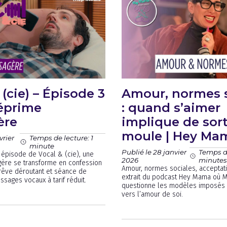
 (cie) – Épisode 3
Amour, normes s
éprime
: quand s’aimer
ère
implique de sort
moule | Hey Mam
vrier
Temps de lecture: 1
minute
Publié le 28 janvier
Temps de
épisode de Vocal & (cie), une
2026
minutes
ère se transforme en confession
Amour, normes sociales, acceptati
rêve déroutant et séance de
extrait du podcast Hey Mama où M
ssages vocaux à tarif réduit.
questionne les modèles imposés 
vers l’amour de soi.