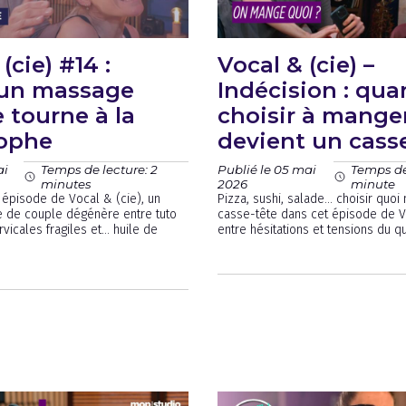
(cie) #14 :
Vocal & (cie) –
un massage
Indécision : qu
 tourne à la
choisir à mange
rophe
devient un cass
ai
Publié le 05 mai
Temps de lecture: 2
Temps de 
2026
minutes
minute
épisode de Vocal & (cie), un
Pizza, sushi, salade… choisir quoi
 de couple dégénère entre tuto
casse-tête dans cet épisode de Vo
rvicales fragiles et… huile de
entre hésitations et tensions du qu