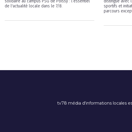
solidaire au campus PSG de Poissy : l’essentiel
distingue avec 
de l'actualité locale dans le 7/8.
sportifs et init
parcours except
tv78 média d'informations locales es