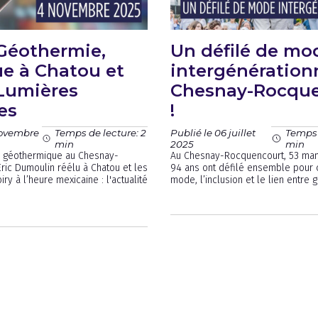
 Géothermie,
Un défilé de mo
ue à Chatou et
intergénération
 Lumières
Chesnay-Rocqu
es
!
novembre
Publié le 06 juillet
Temps de lecture: 2
Temps 
2025
min
min
e géothermique au Chesnay-
Au Chesnay-Rocquencourt, 53 man
ric Dumoulin réélu à Chatou et les
94 ans ont défilé ensemble pour 
ry à l’heure mexicaine : l'actualité
mode, l’inclusion et le lien entre 