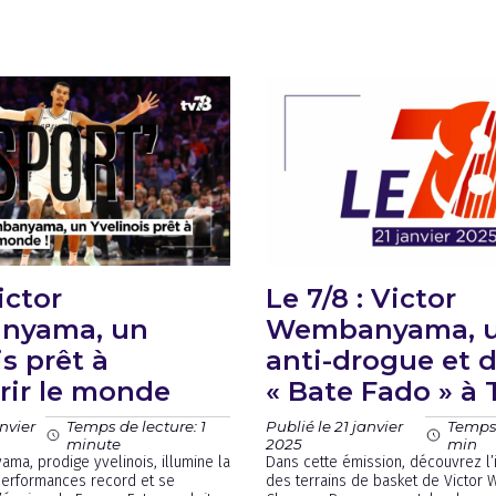
ictor
Le 7/8 : Victor
nyama, un
Wembanyama, u
is prêt à
anti-drogue et 
rir le monde
« Bate Fado » à
nvier
Publié le 21 janvier
Temps de lecture: 1
Temps 
2025
minute
min
ma, prodige yvelinois, illumine la
Dans cette émission, découvrez l’
erformances record et se
des terrains de basket de Victo