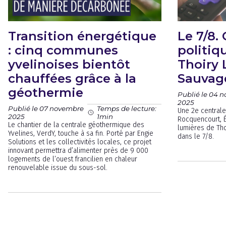
Transition énergétique
Le 7/8.
: cinq communes
politiq
yvelinoises bientôt
Thoiry
chauffées grâce à la
Sauvag
géothermie
Publié le 04 
2025
Publié le 07 novembre
Temps de lecture:
Une 2e central
2025
1min
Rocquencourt, É
Le chantier de la centrale géothermique des
lumières de Thoi
Yvelines, VerdY, touche à sa fin. Porté par Engie
dans le 7/8.
Solutions et les collectivités locales, ce projet
innovant permettra d’alimenter près de 9 000
logements de l’ouest francilien en chaleur
renouvelable issue du sous-sol.