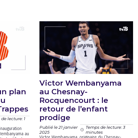
Victor Wembanyama
n plan
au Chesnay-
du
Rocquencourt : le
 Trappes
retour de l’enfant
prodige
de lecture: 1
Publié le 21 janvier
Temps de lecture: 3
inauguration
2025
minutes
r Wembanyama au
Victor Wembanyama, originaire du Chesnay-