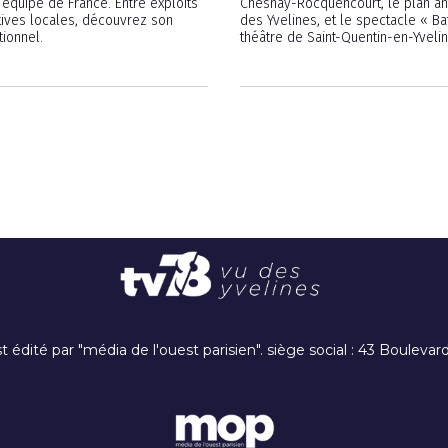
l’équipe de France. Entre exploits
Chesnay-Rocquencourt, le plan ant
iatives locales, découvrez son
des Yvelines, et le spectacle « Ba
ionnel.
théâtre de Saint-Quentin-en-Yvelin
t édité par "média de l'ouest parisien". siège social : 43 Boulev