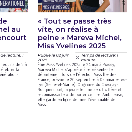
de
« Tout se passe très
nel au
vite, on réalise à
encourt
peine » Mareva Michel,
Miss Yvelines 2025
Publié le 02 juin
de lecture: 1
Temps de lecture: 1
2025
minute
nequins de 2 à
Élue Miss Yvelines 2025 le 24 mai à Poissy,
célébrer la
Mareva Michel s’apprête à représenter le
générations.
département lors de l’élection Miss Île-de-
France, prévue le 20 septembre à Dammarie-les-
Lys (Seine-et-Marne). Originaire du Chesnay-
Rocquencourt, la jeune femme se dit « fière et
reconnaissante » de porter ce titre. Ambitieuse,
elle garde en ligne de mire l’éventualité de
Miss...