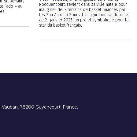
i-stupéfiants
Rocquencourt, revient dans sa ville natale pour
te Fado » au
inaugurer deux terrains de basket financés par
es.
les San Antonio Spurs. L’inauguration se déroule
ce 21 janvier 2025, un projet symbolique pour la
star du basket français.
ard Vauban, 78280 Guyancourt. France.