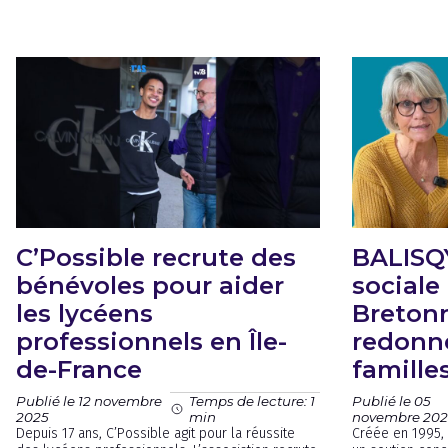
C’Possible recrute des
BALISQY
bénévoles pour aider
sociale
les lycéens
Breton
professionnels en Île-
redonne
de-France
familles
Publié le 12 novembre
Publié le 05
Temps de lecture: 1
2025
novembre 202
min
Depuis 17 ans, C’Possible agit pour la réussite
Créée en 1995, 