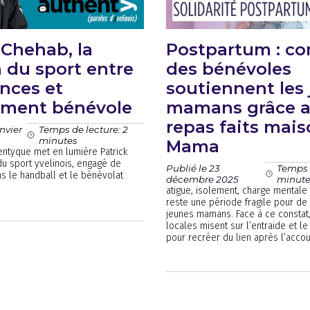
 Chehab, la
Postpartum : c
 du sport entre
des bénévoles
nces et
soutiennent les
ment bénévole
mamans grâce 
repas faits mais
nvier
Temps de lecture: 2
minutes
Mama
entyque met en lumière Patrick
du sport yvelinois, engagé de
Publié le 23
Temps d
s le handball et le bénévolat
décembre 2025
minut
atigue, isolement, charge mentale
reste une période fragile pour d
jeunes mamans. Face à ce constat, 
locales misent sur l’entraide et le
pour recréer du lien après l’acco