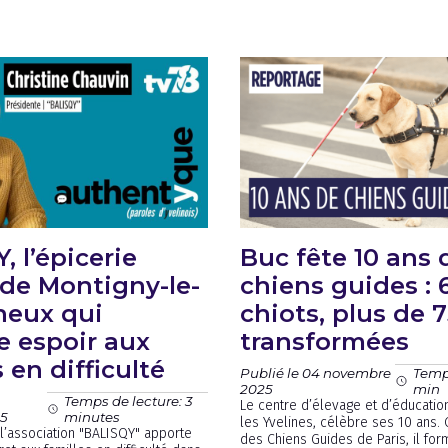
, l’épicerie
Buc fête 10 ans 
 de Montigny-le-
chiens guides : 
neux qui
chiots, plus de 7
 espoir aux
transformées
 en difficulté
Publié le 04 novembre
Temps
2025
min
Temps de lecture: 3
Le centre d’élevage et d’éducatio
5
minutes
les Yvelines, célèbre ses 10 ans. 
l’association "BALISQY" apporte
des Chiens Guides de Paris, il fo