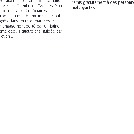
et aux familles en difficulté dans
remis gratuitement à des personn
 de Saint-Quentin-en-Yvelines. Son
malvoyantes.
e permet aux bénéficiaires
oduits à moitié prix, mais surtout
gnés dans leurs démarches et
Un engagement porté par Christine
ente depuis quatre ans, guidée par
tion :...