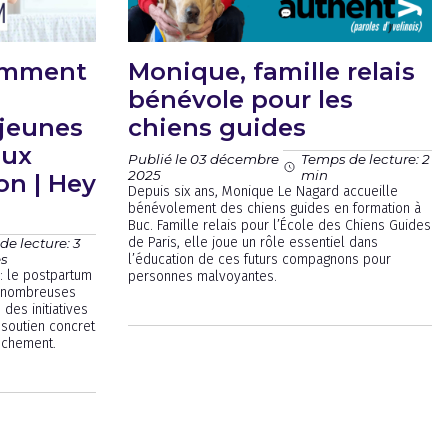
omment
Monique, famille relais
bénévole pour les
 jeunes
chiens guides
aux
Publié le 03 décembre
Temps de lecture: 2
2025
min
on | Hey
Depuis six ans, Monique Le Nagard accueille
bénévolement des chiens guides en formation à
Buc. Famille relais pour l’École des Chiens Guides
de Paris, elle joue un rôle essentiel dans
e lecture: 3
es
l’éducation de ces futurs compagnons pour
 : le postpartum
personnes malvoyantes.
e nombreuses
des initiatives
 soutien concret
uchement.