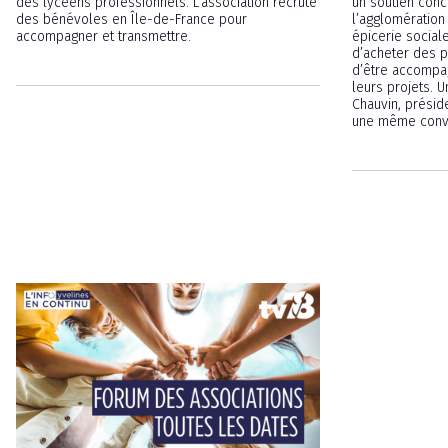
des lycéens professionnels. L’association recrute
un soutien concr
des bénévoles en Île-de-France pour
l’agglomération
accompagner et transmettre.
épicerie social
d’acheter des pr
d’être accompa
leurs projets. 
Chauvin, présid
une même convic