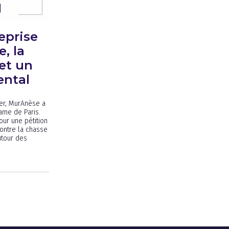
reprise
, la
et un
ental
ier, MurAnèse a
ame de Paris.
ur une pétition
ontre la chasse
utour des