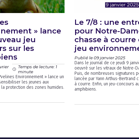
nes
Le 7/8 : une ent
nnement » lance
pour Notre-Dame
uveau jeu
chasse à courre 
s sur les
jeu environnem
iens
Publié le 09 janvier 2025
Dans le journal de ce jeudi 9 janv
vrier
Temps de lecture: 1
oeuvré sur les vitraux de Notre-D
minute
Puis, de nombreuses signatures po
 Yvelines Environnement » lance un
lancée par Yann Arthus-Bertrand c
ensibiliser les jeunes aux
à courre. Enfin, un jeu-concours a
 la protection des zones humides.
amphibiens.