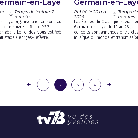
Germain-en-Laye
Germain-en-Lay
ai
Publié le 20 mai
Temps de lecture: 2
Temps de 
2026
minutes
minutes
en-Laye organise une fan zone au
Les Étoiles du Classique reviennen
pour suivre la finale PSG-
Germain-en-Laye du 19 au 28 juin
an géant. Le rendez-vous est fixé
concerts sont annoncés entre clas
au stade Georges-Lefèvre.
musique du monde et transmissio
1
2
3
4