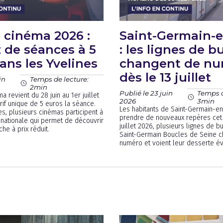
 cinéma 2026 :
Saint-Germain-
z de séances à 5
: les lignes de b
ans les Yvelines
changent de n
dès le 13 juillet
in
Temps de lecture:
2min
Publié le 23 juin
Temps d
a revient du 28 juin au 1er juillet
2026
3min
rif unique de 5 euros la séance.
Les habitants de Saint-Germain-e
es, plusieurs cinémas participent à
prendre de nouveaux repères cet 
 nationale qui permet de découvrir
juillet 2026, plusieurs lignes de 
iche à prix réduit.
Saint-Germain Boucles de Seine c
numéro et voient leur desserte év