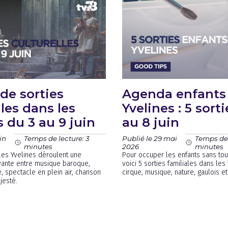
 de sorties
Agenda enfants
lles dans les
Yvelines : 5 sort
s du 3 au 9 juin
au 8 juin
in
Publié le 29 mai
Temps de lecture: 3
Temps de 
2026
minutes
minutes
les Yvelines déroulent une
Pour occuper les enfants sans tou
vivante entre musique baroque,
voici 5 sorties familiales dans les
e, spectacle en plein air, chanson
cirque, musique, nature, gaulois et
jesté.