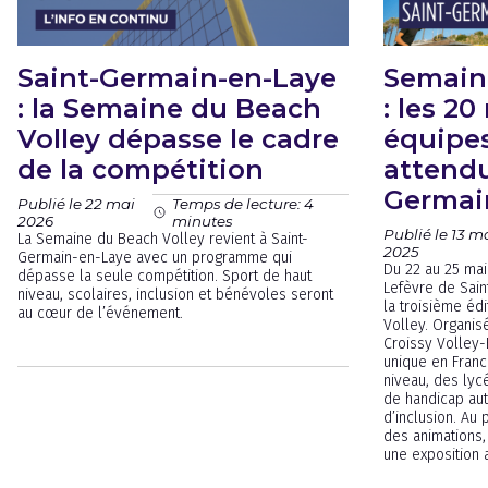
Saint-Germain-en-Laye
Semain
: la Semaine du Beach
: les 20
Volley dépasse le cadre
équipes
de la compétition
attendu
Germai
Publié le 22 mai
Temps de lecture: 4
2026
minutes
Publié le 13 m
La Semaine du Beach Volley revient à Saint-
2025
Germain-en-Laye avec un programme qui
Du 22 au 25 mai
dépasse la seule compétition. Sport de haut
Lefèvre de Sain
niveau, scolaires, inclusion et bénévoles seront
la troisième éd
au cœur de l’événement.
Volley. Organis
Croissy Volley-
unique en Fran
niveau, des lycé
de handicap aut
d’inclusion. Au
des animations,
une exposition a