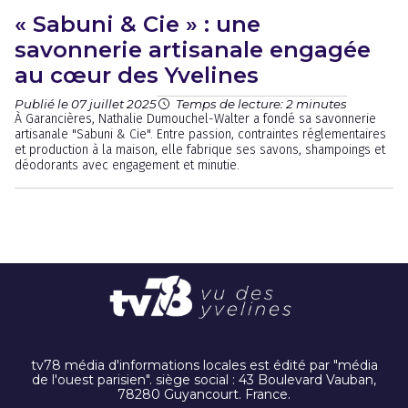
« Sabuni & Cie » : une
savonnerie artisanale engagée
au cœur des Yvelines
Publié le 07 juillet 2025
Temps de lecture: 2 minutes
À Garancières, Nathalie Dumouchel-Walter a fondé sa savonnerie
artisanale "Sabuni & Cie". Entre passion, contraintes réglementaires
et production à la maison, elle fabrique ses savons, shampoings et
déodorants avec engagement et minutie.
tv78 média d'informations locales est édité par "média
de l'ouest parisien". siège social : 43 Boulevard Vauban,
78280 Guyancourt. France.