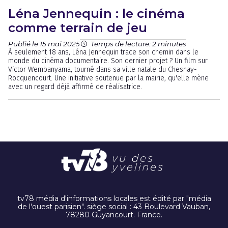
Léna Jennequin : le cinéma
comme terrain de jeu
Publié le 15 mai 2025
Temps de lecture: 2 minutes
À seulement 18 ans, Léna Jennequin trace son chemin dans le
monde du cinéma documentaire. Son dernier projet ? Un film sur
Victor Wembanyama, tourné dans sa ville natale du Chesnay-
Rocquencourt. Une initiative soutenue par la mairie, qu'elle mène
avec un regard déjà affirmé de réalisatrice.
tv78 média d'informations locales est édité par "média
de l'ouest parisien". siège social : 43 Boulevard Vauban,
78280 Guyancourt. France.