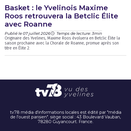
Basket : le Yvelinois Maxime
Roos retrouvera la Betclic Élite
avec Roanne
Publié le 07 juillet 2026
Temps de lecture: 3min
Originaire des Yvelines, Maxime Roos évoluera en Betclic Élite la
saison prochaine avec la Chorale de Roanne, promue après son
titre en Élite 2.
tv78 média d'informations locales est édité par "média
de l'ouest parisien". siège social : 43 Boulevard Vauban,
78280 Guyancourt. France.