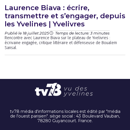
Laurence Biava : écrire,
transmettre et s’engager, depuis
les Yvelines | Yvelivres
Publié le 18 juillet 2025
Temps de lecture: 3 minutes
Rencontre avec Laurence Biava sur le plateau de Yvelivres :
écrivaine engagée, critique littéraire et défenseuse de Boualem
Sansal.
tv78 média d'informations locales est édité par "média
de l'ouest parisien". siège social : 43 Boulevard Vauban,
78280 Guyancourt. France.